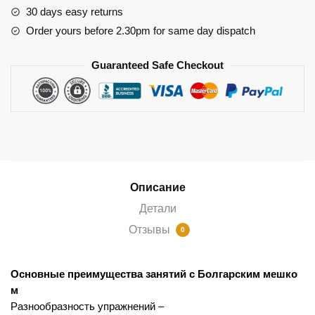
с
30 days easy returns
рукавом
Order yours before 2.30pm for same day dispatch
для
захвата
Guaranteed Safe Checkout
Описание
Детали
Отзывы
0
Основные
преимущества
занятий
с
Болгарским
мешко
м
Разнообразность
упражнений
–