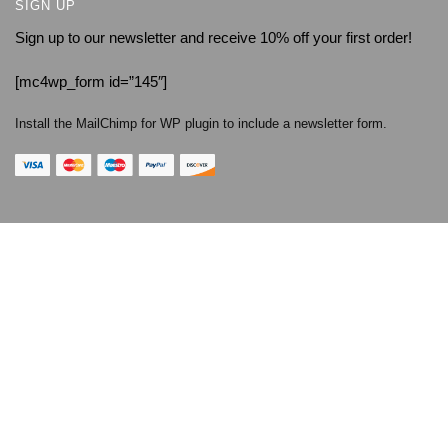
SIGN UP
Sign up to our newsletter and receive 10% off your first order!
[mc4wp_form id=”145″]
Install the MailChimp for WP plugin to include a newsletter form.