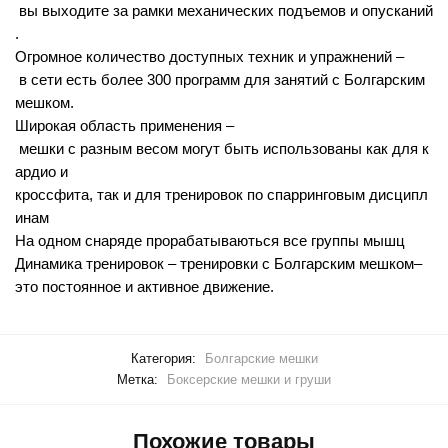
вы
выходите
за
рамки
механических
подъемов
и
опусканий
.
Огромное
количество
доступных
техник
и
упражнений
–
в
сети
есть
более
300
программ
для
занятий
с
Болгарским
мешком
.
Широкая
область
применения
–
мешки
с
разным
весом
могут
быть
использованы
как
для
к
ардио
и
кроссфита
,
так
и
для
тренировок
по
спарринговым
дисципл
инам
На
одном
снаряде
прорабатываються
все
группы
мышц
Динамика
тренировок
–
тренировки
с
Болгарским
мешком
–
это
постоянное
и
активное
движение
.
Категория:
Болгарские мешки
Метка:
Боксерские мешки и груши
Похожие товары