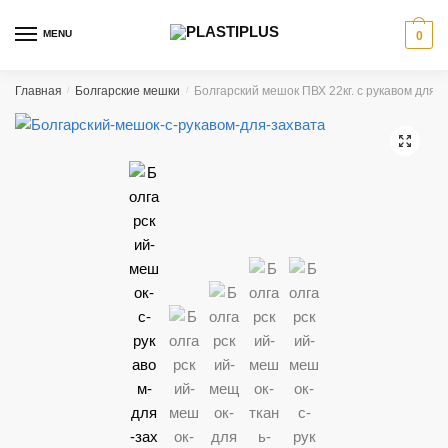
Skip
Skip
to
to
MENU
0
navigation
content
Главная
/
Болгарские мешки
/
Болгарский мешок ПВХ 22кг. с рукавом для з
🔍