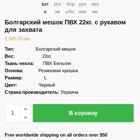
Болгарский мешок ПВХ 22кг. с рукавом
для захвата
2,585.70
грн.
Тип:
Болгарский мешок
Вес:
22кг.
Ткань чехла:
ПВХ Бельгия
Основа:
Резиновая крошка
Размер:
L
Цвет:
Черный
Страна производитель:
Украина
Количество
В корзину
Болгарский
мешок
ПВХ
Free worldwide shipping on all orders over $50
22кг.