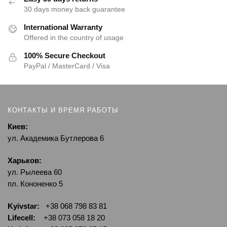
30 days money back guarantee
International Warranty
Offered in the country of usage
100% Secure Checkout
PayPal / MasterCard / Visa
КОНТАКТЫ И ВРЕМЯ РАБОТЫ
Киев:
ул. Академика Бутлерова 6
Харьков:
ул. Рылеева 60
пл. Кононенко 5
Kyivstar:
+38 068 798 83 81
Lifecell:
+38 073 058 18 20