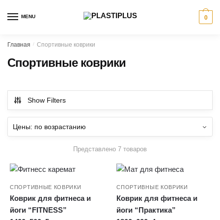
Skip
Skip
to
to
MENU
0
navigation
content
Главная
/
Спортивные коврики
Спортивные коврики
Show Filters
Представлено 7 товаров
СПОРТИВНЫЕ КОВРИКИ
СПОРТИВНЫЕ КОВРИКИ
Коврик для фитнеса и
Коврик для фитнеса и
йоги “FITNESS”
йоги “Практика”