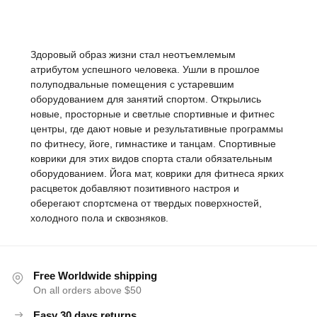
Здоровый образ жизни стал неотъемлемым
атрибутом успешного человека. Ушли в прошлое
полуподвальные помещения с устаревшим
оборудованием для занятий спортом. Открылись
новые, просторные и светлые спортивные и фитнес
центры, где дают новые и результативные программы
по фитнесу, йоге, гимнастике и танцам. Спортивные
коврики для этих видов спорта стали обязательным
оборудованием. Йога мат, коврики для фитнеса ярких
расцветок добавляют позитивного настроя и
оберегают спортсмена от твердых поверхностей,
холодного пола и сквозняков.
Free Worldwide shipping
On all orders above $50
Easy 30 days returns