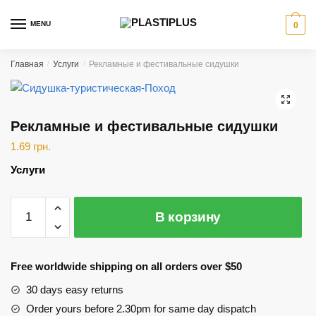
Skip
Skip
to
to
MENU
0
navigation
content
Главная
/
Услуги
/
Рекламные и фестивальные сидушки
🔍
Рекламные и фестивальные сидушки
1.69
грн.
Услуги
Количество
В корзину
Рекламные
и
фестивальные
Free worldwide shipping on all orders over $50
сидушки
30 days easy returns
Order yours before 2.30pm for same day dispatch