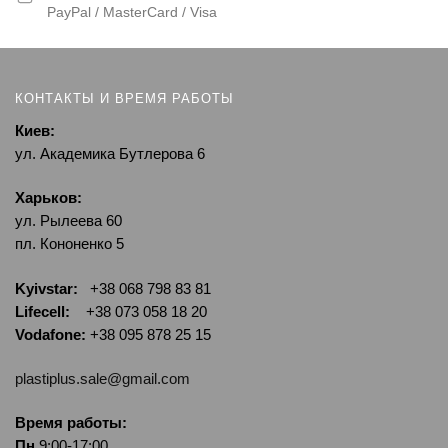
PayPal / MasterCard / Visa
КОНТАКТЫ И ВРЕМЯ РАБОТЫ
Киев:
ул. Академика Бутлерова 6
Харьков:
ул. Рылеева 60
пл. Кононенко 5
Kyivstar:
+38 068 798 83 81
Lifecell:
+38 073 058 18 20
Vodafone:
+38 095 878 25 15
plastiplus.sale@gmail.com
Время работы:
Пн
9:00-17:00