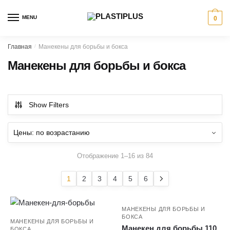
Skip
Skip
to
to
MENU
0
navigation
content
Главная
/
Манекены для борьбы и бокса
Манекены для борьбы и бокса
Show Filters
Отображение 1–16 из 84
1
2
3
4
5
6
МАНЕКЕНЫ ДЛЯ БОРЬБЫ И
БОКСА
МАНЕКЕНЫ ДЛЯ БОРЬБЫ И
Манекен для борьбы 110
БОКСА