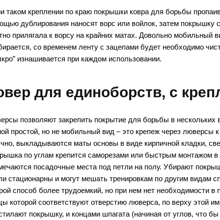
ри таком креплении по краю покрышки ковра для борьбы пропаива
ощью дублирования наносят ворс или войлок, затем покрышку ст
тно прилягала к ворсу на крайних матах. Довольно мобильный 
бирается, со временем ленту с зацепами будет необходимо чисти
лкро” изнашивается при каждом использовании.
овер для единоборств, с кре
ерсы позволяют закрепить покрытие для борьбы в нескольких 
ой простой, но не мобильный вид – это крепеж через люверсы к
чно, выкладываются маты основы в виде кирпичной кладки, св
рышка по углам крепится саморезами или быстрым монтажом в н
мечаются посадочные места под петли на полу. Убирают покрышк
ли стационарны и могут мешать тренировкам по другим видам сп
рой способ более трудоемкий, но при нем нет необходимости в 
цы которой соответствуют отверстию люверса, по верху этой и
стилают покрышку, и концами шпагата (начиная от углов, что бы