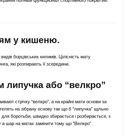
охраняя полный функционал спортивного покрытия:
ям у кишеню.
идів борцівських килимів. Цілісність мату
га, які розпирають її зсередини.
м липучка або “велкро”
вают стрічку “велкро”, а на крайні мати основи за
елять на зібрану основу так що б “липучка” щільно
я для боротьби, швидко збирається і розбирається, з
у а шар на матах замінити тому що “Велкро”