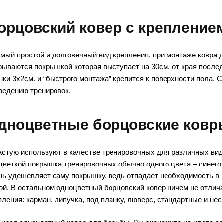
орцовский ковер с крепление
амый простой и долговечный вид крепления, при монтаже ковра
рываются покрышкой которая выступает на 30см. от края посл
нки 3х2см. и “быстрого монтажа” крепится к поверхности пола. 
ведению тренировок.
дноцветные борцовские ковр
астую используют в качестве тренировочных для различных вид
цветкой покрышка тренировочных обычно одного цвета – синего
нь удешевляет саму покрышку, ведь отпадает необходимость в 
ой. В остальном одноцветный борцовский ковер ничем не отлича
пления: карман, липучка, под планку, люверс, стандартные и н