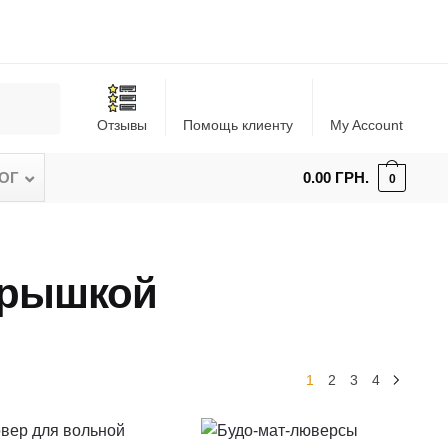
Отзывы
Помощь клиенту
My Account
ОГ
–
0.00
ГРН.
0
крышкой
1
2
3
4