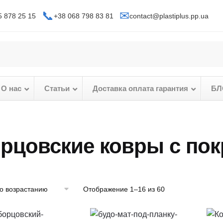
📞
✉
5 878 25 15
+38 068 798 83 81
contact@plastiplus.pp.ua
О нас
–
Статьи
–
Доставка оплата гарантия
–
БЛ
рцовские ковры с по
Отображение 1–16 из 60