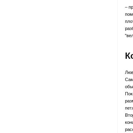
– п
пом
пло
раз
“ве
К
Люв
Сам
обы
Пок
раз
пет
Вто
кон
рас