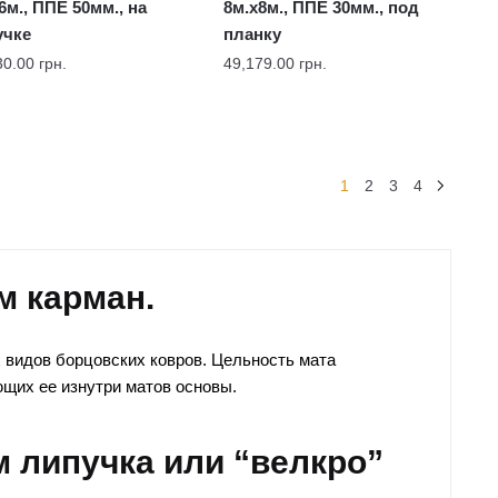
6м., ППЕ 50мм., на
8м.x8м., ППЕ 30мм., под
учке
планку
30.00
грн.
49,179.00
грн.
1
2
3
4
м карман.
видов борцовских ковров. Цельность мата
щих ее изнутри матов основы.
м липучка или “велкро”