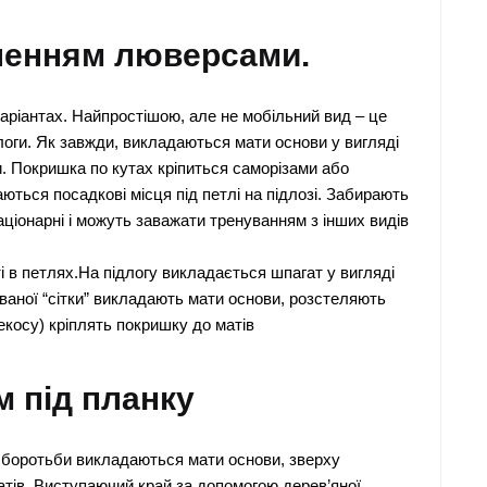
пленням люверсами.
аріантах. Найпростішою, але не мобільний вид – це
логи. Як завжди, викладаються мати основи у вигляді
. Покришка по кутах кріпиться саморізами або
ються посадкові місця під петлі на підлозі. Забирають
таціонарні і можуть заважати тренуванням з інших видів
і в петлях.На підлогу викладається шпагат у вигляді
зованої “сітки” викладають мати основи, розстеляють
екосу) кріплять покришку до матів
м під планку
я боротьби викладаються мати основи, зверху
атів. Виступаючий край за допомогою дерев’яної