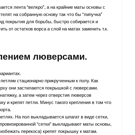
ется лента “велкро”, а на крайние маты основы с
елят на собранную основу так что бы “липучка”
вид покрытия для борьбы, быстро собирается и
ть от остатков ворса а слой на матах заменить т.к.
плением люверсами.
вариантах.
 петлям стационарно прикрученным к полу. Как
ерху они застилаются покрышкой с люверсами.
атяжку, а затем через отверстия люверсов
у и крепят петли. Минус такого крепления в том что
орта.
петлях. На пол выкладывается шпагат в виде сетки,
мпровизированной “сетки” выкладывают маты основы,
 избежать перекоса) крепят покрышку к матам.