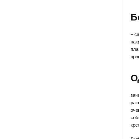
Б
– с
нак
пла
про
О
зач
рас
оче
соб
кре