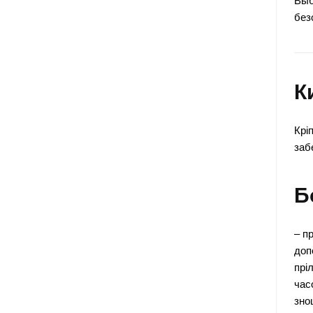
Выб
без
К
Крі
заб
Б
– п
доп
прі
час
зно