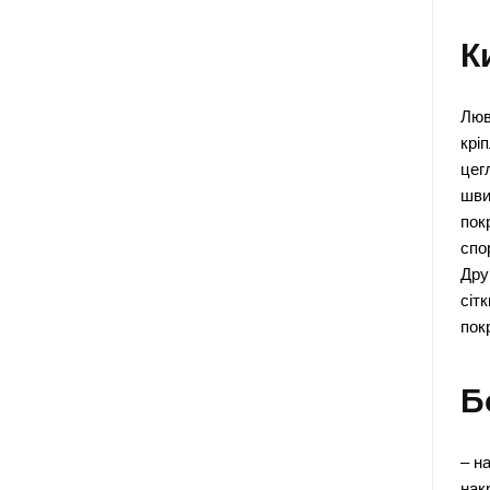
К
Люв
крі
цег
шви
пок
спо
Дру
сіт
пок
Б
– н
нак