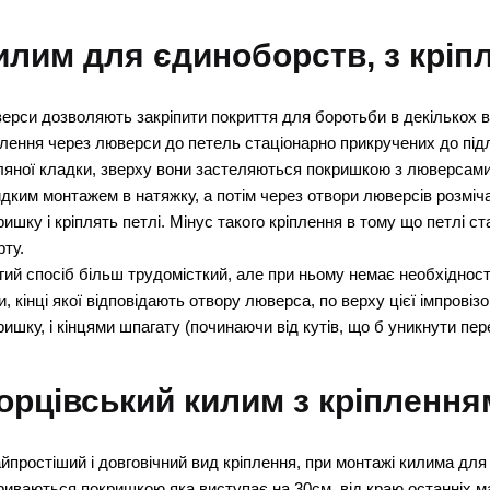
илим для єдиноборств, з крі
ерси дозволяють закріпити покриття для боротьби в декількох в
плення через люверси до петель стаціонарно прикручених до під
ляної кладки, зверху вони застеляються покришкою з люверсами
дким монтажем в натяжку, а потім через отвори люверсів розміча
ришку і кріплять петлі. Мінус такого кріплення в тому що петлі с
рту.
гий спосіб більш трудомісткий, але при ньому немає необхідност
ки, кінці якої відповідають отвору люверса, по верху цієї імпрові
ришку, і кінцями шпагату (починаючи від кутів, що б уникнути пер
орцівський килим з кріплення
айпростіший і довговічний вид кріплення, при монтажі килима дл
риваються покришкою яка виступає на 30см. від краю останніх м