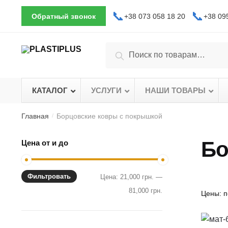
Skip
Skip
📞
📞
Обратный звонок
+38 073 058 18 20
+38 09
to
to
navigation
content
Искать:
Поиск
КАТАЛОГ
–
УСЛУГИ
–
НАШИ ТОВАРЫ
Главная
Борцовские ковры с покрышкой
/
Бо
Цена от и до
Фильтровать
Цена:
21,000 грн.
—
81,000 грн.