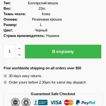
Тип:
Болгарский мешок
Вес:
22кг.
Ткань чехла:
Кожа
Основа:
Резиновая крошка
Размер:
L
Цвет:
Черный
Страна производитель:
Украина
Количество
В корзину
Болгарский
мешок
Кожа
Free worldwide shipping on all orders over $50
22кг.
30 days easy returns
Order yours before 2.30pm for same day dispatch
Guaranteed Safe Checkout