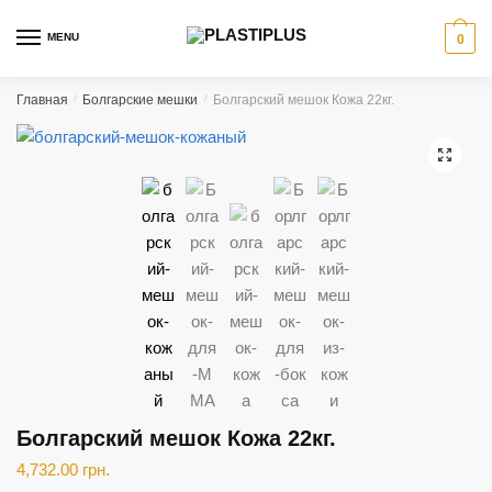
Skip
Skip
to
to
MENU
0
navigation
content
Главная
/
Болгарские мешки
/
Болгарский мешок Кожа 22кг.
🔍
Болгарский мешок Кожа 22кг.
4,732.00
грн.