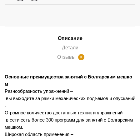
Описание
Детали
Отзывы
0
Основные
преимущества
занятий
с
Болгарским
мешко
м
Разнообразность
упражнений
–
вы
выходите
за
рамки
механических
подъемов
и
опусканий
.
Огромное
количество
доступных
техник
и
упражнений
–
в
сети
есть
более
300
программ
для
занятий
с
Болгарским
мешком
.
Широкая
область
применения
–