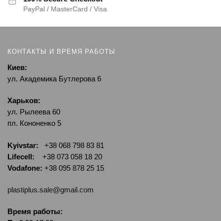
PayPal / MasterCard / Visa
КОНТАКТЫ И ВРЕМЯ РАБОТЫ
Киев:
ул. Академика Бутлерова 6
Харьков:
ул. Рылеева 60
пл. Кононенко 5
Kyivstar:
+38 068 798 83 81
Lifecell:
+38 073 058 18 20
Vodafone:
+38 095 878 25 15
plastiplus.sale@gmail.com
Время работы: