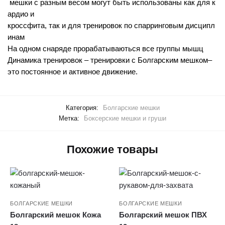
мешки
с
разным
весом
могут
быть
использованы
как
для
к
ардио
и
кроссфита
,
так
и
для
тренировок
по
спарринговым
дисципл
инам
На
одном
снаряде
прорабатываються
все
группы
мышц
Динамика
тренировок
–
тренировки
с
Болгарским
мешком
–
это
постоянное
и
активное
движение
.
Категория:
Болгарские мешки
Метка:
Боксерские мешки и груши
Похожие товары
БОЛГАРСКИЕ МЕШКИ
БОЛГАРСКИЕ МЕШКИ
Болгарский мешок Кожа
Болгарский мешок ПВХ