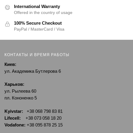
International Warranty
Offered in the country of usage
100% Secure Checkout
PayPal / MasterCard / Visa
КОНТАКТЫ И ВРЕМЯ РАБОТЫ
Киев:
ул. Академика Бутлерова 6
Харьков:
ул. Рылеева 60
пл. Кононенко 5
Kyivstar:
+38 068 798 83 81
Lifecell:
+38 073 058 18 20
Vodafone:
+38 095 878 25 15