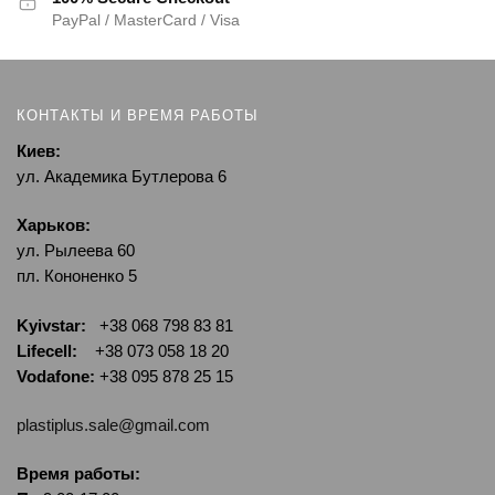
PayPal / MasterCard / Visa
КОНТАКТЫ И ВРЕМЯ РАБОТЫ
Киев:
ул. Академика Бутлерова 6
Харьков:
ул. Рылеева 60
пл. Кононенко 5
Kyivstar:
+38 068 798 83 81
Lifecell:
+38 073 058 18 20
Vodafone:
+38 095 878 25 15
plastiplus.sale@gmail.com
Время работы: