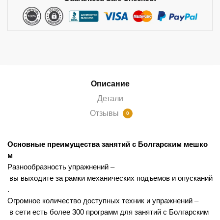
Описание
Детали
Отзывы
0
Основные
преимущества
занятий
с
Болгарским
мешко
м
Разнообразность
упражнений
–
вы
выходите
за
рамки
механических
подъемов
и
опусканий
.
Огромное
количество
доступных
техник
и
упражнений
–
в
сети
есть
более
300
программ
для
занятий
с
Болгарским