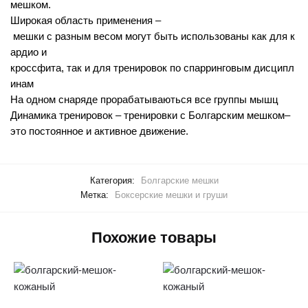
мешком
.
Широкая
область
применения
–
мешки
с
разным
весом
могут
быть
использованы
как
для
к
ардио
и
кроссфита
,
так
и
для
тренировок
по
спарринговым
дисципл
инам
На
одном
снаряде
прорабатываються
все
группы
мышц
Динамика
тренировок
–
тренировки
с
Болгарским
мешком
–
это
постоянное
и
активное
движение
.
Категория:
Болгарские мешки
Метка:
Боксерские мешки и груши
Похожие товары