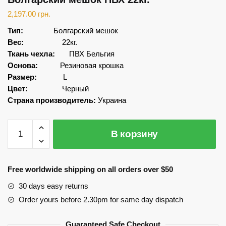
2,197.00
грн.
Тип:
Болгарский мешок
Вес:
22кг.
Ткань чехла:
ПВХ Бельгия
Основа:
Резиновая крошка
Размер:
L
Цвет:
Черный
Страна производитель:
Украина
Количество
В корзину
Болгарский
мешок
ПВХ
Free worldwide shipping on all orders over $50
22кг.
30 days easy returns
Order yours before 2.30pm for same day dispatch
Guaranteed Safe Checkout