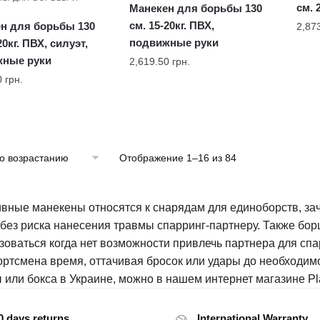
см. 
Манекен для борьбы 130
см. 15-20кг. ПВХ,
н для борьбы 130
2,87
подвижные руки
20кг. ПВХ, силуэт,
жные руки
2,619.50
грн.
0
грн.
Отображение 1–16 из 84
вные манекены относятся к снарядам для единоборств, за
 без риска нанесения травмы спарринг-партнеру. Также бо
зоваться когда нет возможности привлечь партнера для сп
ортсмена время, оттачивая бросок или удары до необходим
 или бокса в Украине, можно в нашем интернет магазине Pla
0 days returns
International Warranty