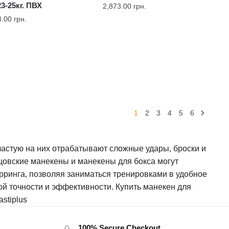
23-25кг. ПВХ
2,873.00
грн.
3.00
грн.
1
2
3
4
5
6
частую на них отрабатывают сложные удары, броски и
рцовские манекены и манекены для бокса могут
арринга, позволяя заниматься тренировками в удобное
ой точности и эффективности. Купить манекен для
stiplus
100% Secure Checkout