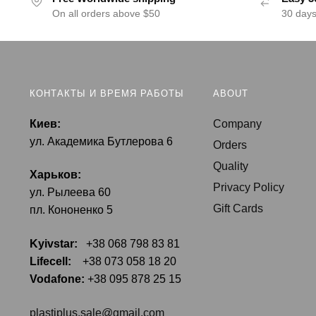
On all orders above $50
30 day
КОНТАКТЫ И ВРЕМЯ РАБОТЫ
ABOUT
Киев:
Company
ул. Академика Бутлерова 6
Orders
Quality
Харьков:
Privacy Policy
ул. Рылеева 60
Gift Cards
пл. Кононенко 5
Kyivstar:
+38 068 798 83 81
Lifecell:
+38 073 058 18 20
Vodafone:
+38 095 878 25 15
plastiplus.sale@gmail.com