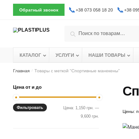
Skip
Skip
📞
📞
Обратный звонок
+38 073 058 18 20
+38 09
to
to
navigation
content
Искать:
Поиск
КАТАЛОГ
–
УСЛУГИ
–
НАШИ ТОВАРЫ
Главная
Товары с меткой “Спортивные манекены”
/
Сп
Цена от и до
Фильтровать
Цена:
1,150 грн.
—
9,600 грн.