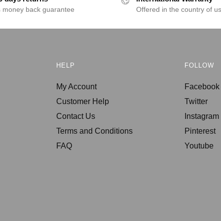
s money back guarantee
Offered in the country of u
HELP
FOLLOW
My Account
Facebook
Customer Help
Twitter
Contact Us
Instagram
Terms and Conditions
Pinterest
FAQ
Youtube