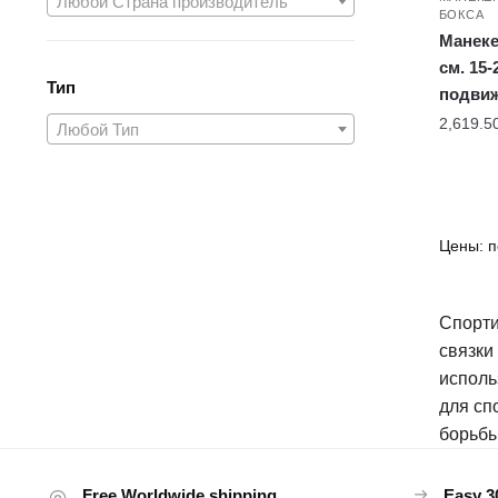
Любой Страна производитель
БОКСА
Манеке
см. 15-
Тип
подви
2,619.5
Любой Тип
Спорти
связки
исполь
для сп
борьбы
Free Worldwide shipping
Easy 3