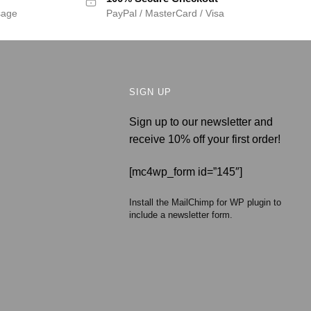
sage
PayPal / MasterCard / Visa
SIGN UP
Sign up to our newsletter and
receive 10% off your first order!
[mc4wp_form id=”145″]
Install the MailChimp for WP plugin to
include a newsletter form.